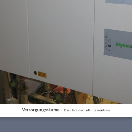
Versorgungsräume
·
Das Herz der Lüftungszentrale